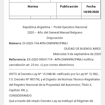
Norma
Publicación
Fecha
10/09/2020
República Argentina – Poder Ejecutivo Nacional
2020 – Año del General Manuel Belgrano
Disposición
Número
: DI-2020-154-APN-DNRNPACP#MJ
CIUDAD DE BUENOS AIRES
Miércoles 9 de septiembre de 2020
Refere
ncia
: EX-2020-59341719- -APN-DNRNPACP#MJ notifica
cancelación art. 25 inc. c) por correo electrónico
VISTO el Decreto-Ley Nº 15.348/46 -ratificado por la Ley Nº 12.962-,
T.O. Decreto Nº 897/95, y el Digesto de Normas Técnico-Registrales
del Registro Nacional de la Propiedad del Automotor, Título II,
Capítulo XIII, y
CONSIDERANDO:
Que a través del citado Decreto-Ley se instituyó el Régimen de