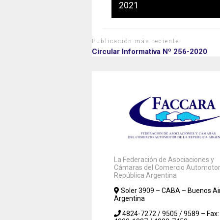
2021
Publicación más reciente
Circular Informativa Nº 256-2020
La Federación de Asociaciones y
Cámaras del Comercio Automotor 
República Argentina
Soler 3909 – CABA – Buenos Ai
Argentina
4824-7272 / 9505 / 9589 – Fax: