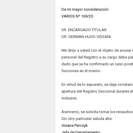
D
e mi mayor consideración:
VARIOS Nº 169/20
SR. ENCARGADO TITULAR
DR. GERMAN HUGO VISSANI:
Me dirijo a usted con el objeto de acusar
personal del Registro a su cargo debe per
dado que se ha confirmado un caso posit
funciones en el mismo.
En virtud de lo expuesto, se deja consta
apertura del Registro Seccional durante e
inclusive..
Asimismo, se solicita tomar los recaudos
Sin otro particular saluda atte.
Viviana Perczyk
Jefa de Departamento