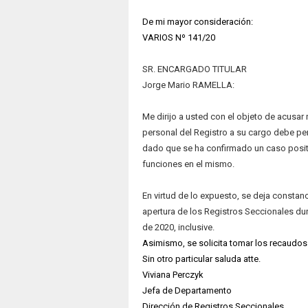
De mi mayor consideración:
VARIOS Nº 141/20
SR. ENCARGADO TITULAR
Jorge Mario RAMELLA:
Me dirijo a usted con el objeto de acusar
personal del Registro a su cargo debe per
dado que se ha confirmado un caso posit
funciones en el mismo.
En virtud de lo expuesto, se deja consta
apertura de los Registros Seccionales dur
de 2020, inclusive.
Asimismo, se solicita tomar los recaudos
Sin otro particular saluda atte.
Viviana Perczyk
Jefa de Departamento
Dirección de Registros Seccionales