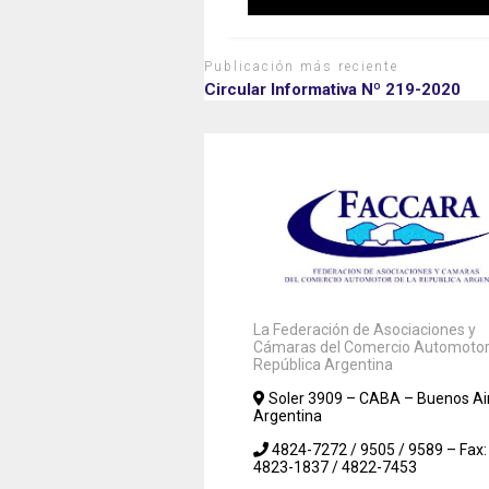
Publicación más reciente
Circular Informativa Nº 219-2020
La Federación de Asociaciones y
Cámaras del Comercio Automotor 
República Argentina
Soler 3909 – CABA – Buenos Ai
Argentina
4824-7272 / 9505 / 9589 – Fax:
4823-1837 / 4822-7453