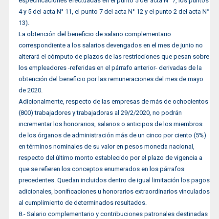
especificaciones efectuadas en el punto 5 del acta N° 7, los puntos
4 y 5 del acta N° 11, el punto 7 del acta N° 12 y el punto 2 del acta N°
13).
La obtención del beneficio de salario complementario
correspondiente a los salarios devengados en el mes de junio no
alterará el cómputo de plazos de las restricciones que pesan sobre
los empleadores -referidas en el párrafo anterior- derivadas de la
obtención del beneficio por las remuneraciones del mes de mayo
de 2020.
Adicionalmente, respecto de las empresas de más de ochocientos
(800) trabajadores y trabajadoras al 29/2/2020, no podrán
incrementar los honorarios, salarios o anticipos de los miembros
de los órganos de administración más de un cinco por ciento (5%)
en términos nominales de su valor en pesos moneda nacional,
respecto del último monto establecido por el plazo de vigencia a
que se refieren los conceptos enumerados en los párrafos
precedentes. Quedan incluidos dentro de igual limitación los pagos
adicionales, bonificaciones u honorarios extraordinarios vinculados
al cumplimiento de determinados resultados.
8.- Salario complementario y contribuciones patronales destinadas