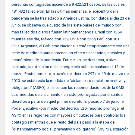
personas contagiadas asciende a 9.422.521 casos, de las cuales
481.432 fallecieron. En las últimas semanas, el epicentro de la
pandemia se ha trasladado a América Latina. Con datos al día 23 de
junio, se observa que cuatro de los siete países del mundo con
más fallecidos diarios fueran latinoamericanos: Brasil con 1364
muertes ese día, México con 759, Chile con 226 y Perú con 181.
En la Argentina, el Gobierno Nacional actuó tempranamente con una
serie de medidas para contener los efectos sanitarios, sociales y
económicos de la pandemia. Entre ellas, se destacan, a nivel
sanitario, la extensión de la emergencia pública sanitaria el 12 de
marzo. Posteriormente, a través del decreto 297 del 19 de marzo de
2020, se estableció la medida de “aislamiento social, preventivo y
obligatorio” (ASPO) en línea con las recomendaciones de la OMS.
Las medidas de aislamiento han sido prorrogadas por distintos
decretos a partir de aquel primer decreto. El pasado 7 de junio, el
Poder Ejecutivo -por medio del decreto 520- resolvió prorrogar el
ASPO en las regiones con mayores dificultades para controlar los
contagios mientras que el resto del país pasó a la etapa de
“distanciamiento social, preventivo y obligatorio” (DISPO), situación