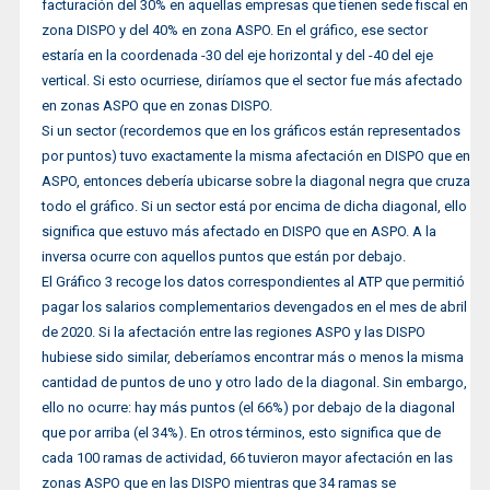
facturación del 30% en aquellas empresas que tienen sede fiscal en
zona DISPO y del 40% en zona ASPO. En el gráfico, ese sector
estaría en la coordenada -30 del eje horizontal y del -40 del eje
vertical. Si esto ocurriese, diríamos que el sector fue más afectado
en zonas ASPO que en zonas DISPO.
Si un sector (recordemos que en los gráficos están representados
por puntos) tuvo exactamente la misma afectación en DISPO que en
ASPO, entonces debería ubicarse sobre la diagonal negra que cruza
todo el gráfico. Si un sector está por encima de dicha diagonal, ello
significa que estuvo más afectado en DISPO que en ASPO. A la
inversa ocurre con aquellos puntos que están por debajo.
El Gráfico 3 recoge los datos correspondientes al ATP que permitió
pagar los salarios complementarios devengados en el mes de abril
de 2020. Si la afectación entre las regiones ASPO y las DISPO
hubiese sido similar, deberíamos encontrar más o menos la misma
cantidad de puntos de uno y otro lado de la diagonal. Sin embargo,
ello no ocurre: hay más puntos (el 66%) por debajo de la diagonal
que por arriba (el 34%). En otros términos, esto significa que de
cada 100 ramas de actividad, 66 tuvieron mayor afectación en las
zonas ASPO que en las DISPO mientras que 34 ramas se