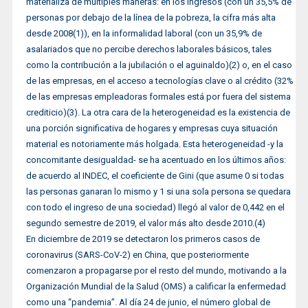
materializa de múltiples maneras: en los ingresos (con un 35,5% de
personas por debajo de la línea de la pobreza, la cifra más alta
desde 2008(1)), en la informalidad laboral (con un 35,9% de
asalariados que no percibe derechos laborales básicos, tales
como la contribución a la jubilación o el aguinaldo)(2) o, en el caso
de las empresas, en el acceso a tecnologías clave o al crédito (32%
de las empresas empleadoras formales está por fuera del sistema
crediticio)(3). La otra cara de la heterogeneidad es la existencia de
una porción significativa de hogares y empresas cuya situación
material es notoriamente más holgada. Esta heterogeneidad -y la
concomitante desigualdad- se ha acentuado en los últimos años:
de acuerdo al INDEC, el coeficiente de Gini (que asume 0 si todas
las personas ganaran lo mismo y 1 si una sola persona se quedara
con todo el ingreso de una sociedad) llegó al valor de 0,442 en el
segundo semestre de 2019, el valor más alto desde 2010.(4)
En diciembre de 2019 se detectaron los primeros casos de
coronavirus (SARS-CoV-2) en China, que posteriormente
comenzaron a propagarse por el resto del mundo, motivando a la
Organización Mundial de la Salud (OMS) a calificar la enfermedad
como una “pandemia”. Al día 24 de junio, el número global de