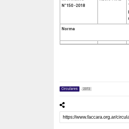
N°150
-2018
Norma
Circulares
2372