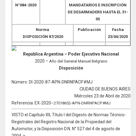
N°084-
2020
MANDATARIOS E INSCRIPCIÓN
DE DESARMADERS HASTA EL 31-
05
Norma
Publicación
Fecha
DISPOSICIÓN 87/2020
23/04/2020
República Argentina – Poder Ejecutivo Nacional
2020 –
Año del General Manuel Belgrano
Disposición
Número: DI-2020-87-APN-DNRNPACP#MJ
CIUDAD DE BUENOS AIRES
Miércoles 23 de Abril de 2020
Referencia: EX-2020
–
27018652-APN-DNRNPACP#MJ
VISTO el Capítulo XII, Título I del Digesto de Normas Técnico-
Registrales del Registro Nacional de la Propiedad del
Automotor, y la Disposición D.N. N° 527 del 4 de agosto de
2004, y