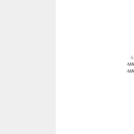
-
-MA
-MA