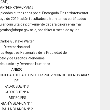
(CAP).
52-APN-DNRNPACP#MJ)
pleados autorizados por el Encargado Titular/Interventor
ayo de 2019 están facultados a tramitar los certificados.
ier consulta o inconveniente deberá dirigirse vía mail
estion@dnrpa.gov.ar, o, por ticket a mesa de ayuda.
Carlos Gustavo Walter
Director Nacional
los Registros Nacionales de la Propiedad del
tor y de Créditos Prendarios
 de Justicia y Derechos Humanos
ANEXO
ROPIEDAD DEL AUTOMOTOR PROVINCIA DE BUENOS AIRES
DE:
-ADROGUÉ N° 3
-ADROGUÉ N° 4
-ARRECIFES
-BAHÍA BLANCA N° 1
-BAHÍA BLANCA N° 2