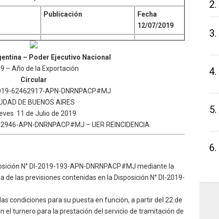
2.
Publicación
Fecha
12/07/2019
3.
entina – Poder Ejecutivo Nacional
9 – Año de la Exportación
4.
Circular
-2019-62462917-APN-DNRNPACP#MJ
UDAD DE BUENOS AIRES
5.
eves 11 de Julio de 2019
202946-APN-DNRNPACP#MJ – UER REINCIDENCIA
6.
Disposición N° DI-2019-193-APN-DNRNPACP#MJ mediante la
ia de las previsiones contenidas en la Disposición N° DI-2019-
as condiciones para su puesta en función, a partir del 22 de
 en el turnero para la prestación del servicio de tramitación de