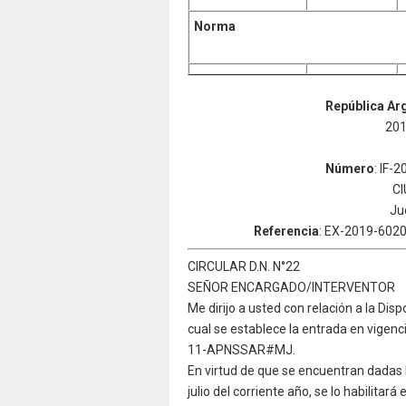
Norma
República Arg
201
Número
: IF
CI
Ju
Referencia
: EX-2019-60
CIRCULAR D.N. N°22
SEÑOR ENCARGADO/INTERVENTOR
Me dirijo a usted con relación a la 
cual se establece la entrada en vigenc
11-APNSSAR#MJ.
En virtud de que se encuentran dadas l
julio del corriente año, se lo habilitará