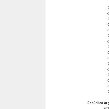
-
-
-
-
-
-
-
-
-
-
-
-
-
-
-
-
República Arg
201