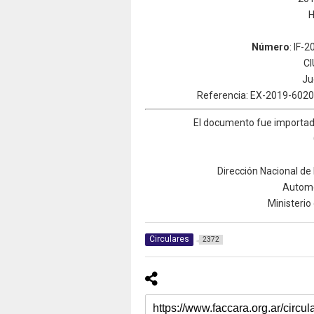
H
Número
: IF
CI
Ju
Referencia: EX-2019-60
El documento fue importado
Dirección Nacional de 
Automo
Ministerio
Circulares
2372