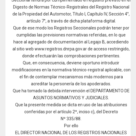
Seccional tendrá por cumplimentado el requisito previsto en el
Digesto de Normas Técnico-Registrales del Registro Nacional
de la Propiedad del Automotor, Título I, Capítulo IV, Sección 4°,
artículo 7°, a través de dicha plataforma digital.
Que de ese modo los Registros Seccionales podrán tener por
cumplidas las previsiones normativas referidas, en lo que
hace al agregado de documentación al Legajo B, accediendo
al sitio web www.registros.dnrpa.gov.ar de acceso restringido,
donde efectuarán las comprobaciones pertinentes.
Que, en consecuencia, deviene oportuno introducir
modificaciones en la normativa técnico-registral aplicable, con
el fin de contemplar mecanismos más modernos para
acreditar la personería de los apoderados.
Que ha tomado la debida intervención el DEPARTAMENTO DE
ASUNTOS NORMATIVOS Y JUDICIALES.
Que la presente medida se dicta en uso de las atribuciones
conferidas por el artículo 2º, inciso c), del Decreto
Nº 335/88.
Por ello
EL DIRECTOR NACIONAL DE LOS REGISTROS NACIONALES