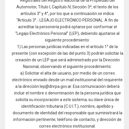
Registrales del Registro Nacional de la Propiedad del
Automotor, Título I, Capítulo IV, Sección 3ª, el texto de los
artículos 3° y 4°, por los que a continuación se indica:
“Artículo 3°.- LEGAJO ELECTRÓNICO PERSONAL: A fin de
acreditar la personería podrá optarse por conformar el
“Legajo Electrónico Personal” (LEP), debiendo ajustarse al
siguiente procedimiento:
1) Las personas jurídicas indicadas en el artículo 1° de la
presente (con excepción de las del punto 3) podrán solicitar la
creación de un LEP que será administrado por la Dirección
Nacional, observando el siguiente procedimiento:
a) Solicitar el alta de usuario, por medio de un correo
electrónico enviado desde un mail institucional del requirente
a la dirección lep@dnrpa.gov.ar. Esa comunicación deberá
incluir el nombre o denominación de la persona jurídica que
solicita su incorporación a este sistema; su clave única de
identificación tributaria (C.U.I.T.); nombre, apellido y
documento de identidad del responsable que suministrará la
información pertinente; teléfono de contacto; y dirección de
correo electrónico institucional.