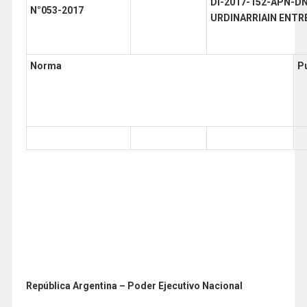
DI-2017-152-APN-D
N°053-2017
URDINARRIAIN ENTRE
Norma
P
República Argentina – Poder Ejecutivo Nacional