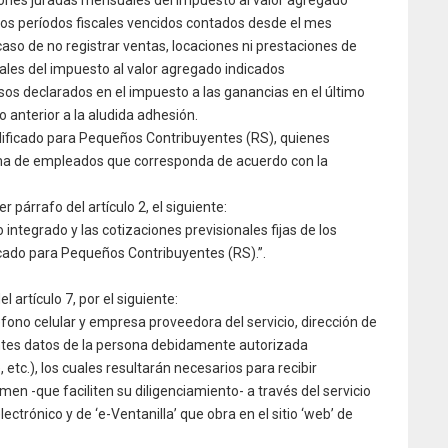
mos períodos fiscales vencidos contados desde el mes
caso de no registrar ventas, locaciones ni prestaciones de
cales del impuesto al valor agregado indicados
esos declarados en el impuesto a las ganancias en el último
 anterior a la aludida adhesión.
lificado para Pequeños Contribuyentes (RS), quienes
ma de empleados que corresponda de acuerdo con la
 párrafo del artículo 2, el siguiente:
integrado y las cotizaciones previsionales fijas de los
cado para Pequeños Contribuyentes (RS).”.
l artículo 7, por el siguiente:
fono celular y empresa proveedora del servicio, dirección de
antes datos de la persona debidamente autorizada
etc.), los cuales resultarán necesarios para recibir
en -que faciliten su diligenciamiento- a través del servicio
ectrónico y de ‘e-Ventanilla’ que obra en el sitio ‘web’ de