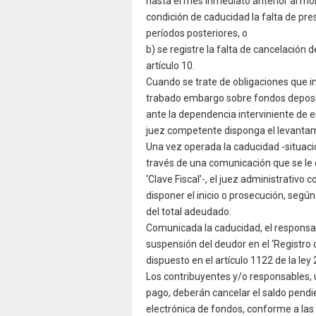
hasta el mes inmediato anterior al mo
condición de caducidad la falta de pre
períodos posteriores, o
b) se registre la falta de cancelación d
artículo 10.
Cuando se trate de obligaciones que in
trabado embargo sobre fondos deposita
ante la dependencia interviniente de 
juez competente disponga el levantam
Una vez operada la caducidad -situaci
través de una comunicación que se le c
‘Clave Fiscal’-, el juez administrativo
disponer el inicio o prosecución, según
del total adeudado.
Comunicada la caducidad, el responsab
suspensión del deudor en el ‘Registro
dispuesto en el artículo 1122 de la ley
Los contribuyentes y/o responsables, 
pago, deberán cancelar el saldo pend
electrónica de fondos, conforme a las