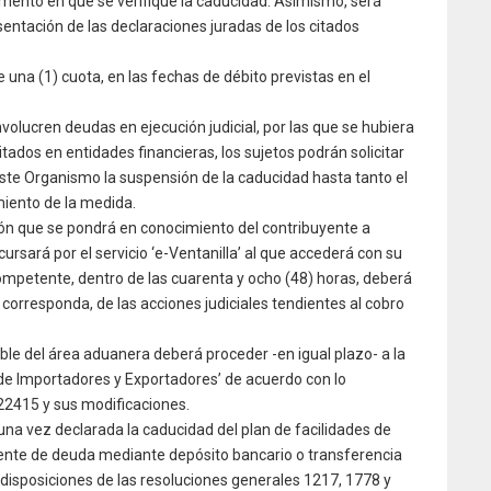
mento en que se verifique la caducidad. Asimismo, será
sentación de las declaraciones juradas de los citados
e una (1) cuota, en las fechas de débito previstas en el
volucren deudas en ejecución judicial, por las que se hubiera
dos en entidades financieras, los sujetos podrán solicitar
este Organismo la suspensión de la caducidad hasta tanto el
iento de la medida.
ón que se pondrá en conocimiento del contribuyente a
ursará por el servicio ‘e-Ventanilla’ al que accederá con su
 competente, dentro de las cuarenta y ocho (48) horas, deberá
 corresponda, de las acciones judiciales tendientes al cobro
le del área aduanera deberá proceder -en igual plazo- a la
 de Importadores y Exportadores’ de acuerdo con lo
 22415 y sus modificaciones.
una vez declarada la caducidad del plan de facilidades de
iente de deuda mediante depósito bancario o transferencia
 disposiciones de las resoluciones generales 1217, 1778 y