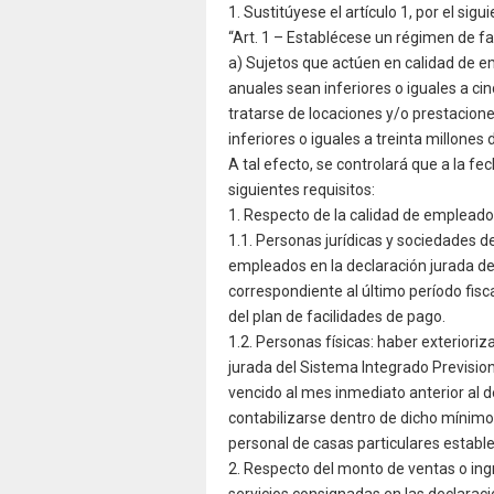
1. Sustitúyese el artículo 1, por el sigui
“Art. 1 – Establécese un régimen de fa
a) Sujetos que actúen en calidad de 
anuales sean inferiores o iguales a ci
tratarse de locaciones y/o prestacione
inferiores o iguales a treinta millones
A tal efecto, se controlará que a la fe
siguientes requisitos:
1. Respecto de la calidad de empleado
1.1. Personas jurídicas y sociedades 
empleados en la declaración jurada de
correspondiente al último período fisc
del plan de facilidades de pago.
1.2. Personas físicas: haber exterior
jurada del Sistema Integrado Prevision
vencido al mes inmediato anterior al d
contabilizarse dentro de dicho mínimo 
personal de casas particulares estable
2. Respecto del monto de ventas o ing
servicios consignadas en las declarac