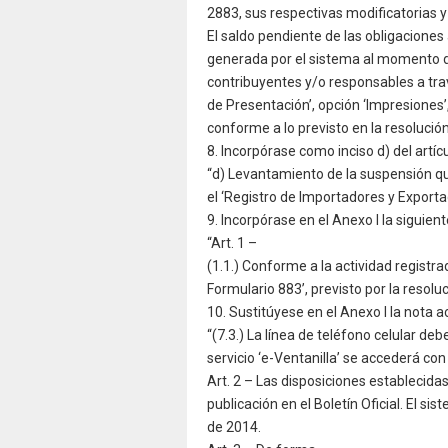
2883, sus respectivas modificatorias 
El saldo pendiente de las obligacione
generada por el sistema al momento de
contribuyentes y/o responsables a travé
de Presentación’, opción ‘Impresiones’,
conforme a lo previsto en la resolució
8. Incorpórase como inciso d) del artícu
“d) Levantamiento de la suspensión qu
el ‘Registro de Importadores y Exportad
9. Incorpórase en el Anexo I la siguient
“Art. 1 –
(1.1.) Conforme a la actividad registr
Formulario 883’, previsto por la resolu
10. Sustitúyese en el Anexo I la nota acl
“(7.3.) La línea de teléfono celular de
servicio ‘e-Ventanilla’ se accederá con 
Art. 2 – Las disposiciones establecidas
publicación en el Boletín Oficial. El si
de 2014.