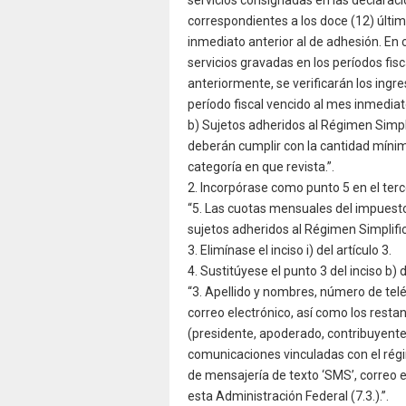
correspondientes a los doce (12) últi
inmediato anterior al de adhesión. En 
servicios gravadas en los períodos fis
anteriormente, se verificarán los ingr
período fiscal vencido al mes inmediato
b) Sujetos adheridos al Régimen Simp
deberán cumplir con la cantidad míni
categoría en que revista.”.
2. Incorpórase como punto 5 en el tercer
“5. Las cuotas mensuales del impuesto 
sujetos adheridos al Régimen Simplifi
3. Elimínase el inciso i) del artículo 3.
4. Sustitúyese el punto 3 del inciso b) de
“3. Apellido y nombres, número de telé
correo electrónico, así como los rest
(presidente, apoderado, contribuyente, 
comunicaciones vinculadas con el régim
de mensajería de texto ‘SMS’, correo el
esta Administración Federal (7.3.).”.