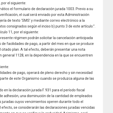
, por el siguiente:
mático el formulario de declaración jurada 1003. Previo a su
verificación, el cual será enviado por esta Administración
jería de texto ‘SMS’ y mediante correo electrónico a la
os consignados según el inciso b) punto 3 de este artículo.”.
ículo 11, por el siguiente:
 presente régimen podrán solicitar la cancelación anticipada
 de facilidades de pago, a partir del mes en que se produce
 citado plan. A tal efecto, deberán presentar una nota
ón general 1128, en la dependencia en la que se encuentren
uiente:
cilidades de pago, operará de pleno derecho y sin necesidad
 parte de este Organismo cuando se produzca alguna de las
o en la declaración jurada F. 931 para el período fiscal
 de adhesión, una disminución de la cantidad de empleados
s juradas cuyos vencimientos operen durante todo el
l efecto, se considerarán las declaraciones juradas vencidas