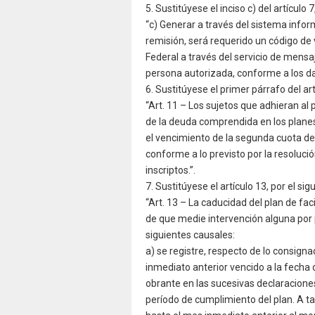
5. Sustitúyese el inciso c) del artículo 7
“c) Generar a través del sistema infor
remisión, será requerido un código de 
Federal a través del servicio de mensa
persona autorizada, conforme a los dat
6. Sustitúyese el primer párrafo del art
“Art. 11 – Los sujetos que adhieran al
de la deuda comprendida en los planes
el vencimiento de la segunda cuota del
conforme a lo previsto por la resoluci
inscriptos.”.
7. Sustitúyese el artículo 13, por el sig
“Art. 13 – La caducidad del plan de fa
de que medie intervención alguna por
siguientes causales:
a) se registre, respecto de lo consignad
inmediato anterior vencido a la fecha
obrante en las sucesivas declaracione
período de cumplimiento del plan. A ta