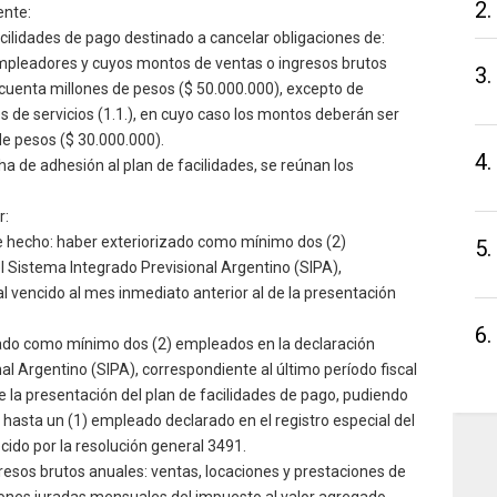
2.
ente:
cilidades de pago destinado a cancelar obligaciones de:
empleadores y cuyos montos de ventas o ingresos brutos
3.
ncuenta millones de pesos ($ 50.000.000), excepto de
s de servicios (1.1.), en cuyo caso los montos deberán ser
 de pesos ($ 30.000.000).
4.
cha de adhesión al plan de facilidades, se reúnan los
r:
de hecho: haber exteriorizado como mínimo dos (2)
5.
l Sistema Integrado Previsional Argentino (SIPA),
al vencido al mes inmediato anterior al de la presentación
6.
izado como mínimo dos (2) empleados en la declaración
al Argentino (SIPA), correspondiente al último período fiscal
e la presentación del plan de facilidades de pago, pudiendo
hasta un (1) empleado declarado en el registro especial del
cido por la resolución general 3491.
resos brutos anuales: ventas, locaciones y prestaciones de
iones juradas mensuales del impuesto al valor agregado