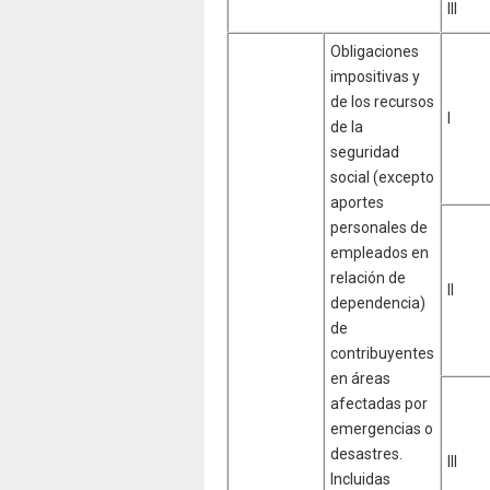
III
Obligaciones
impositivas y
de los recursos
I
de la
seguridad
social (excepto
aportes
personales de
empleados en
relación de
II
dependencia)
de
contribuyentes
en áreas
afectadas por
emergencias o
desastres.
III
Incluidas