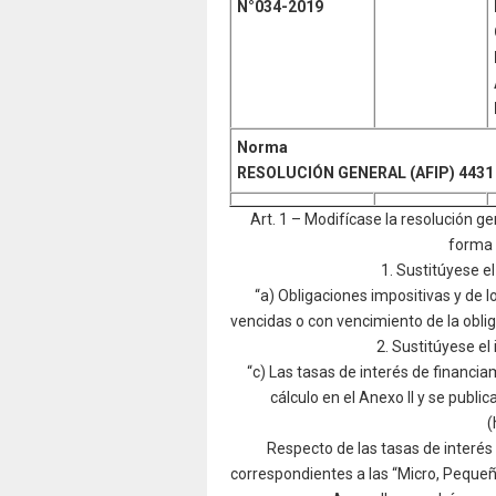
N°034
-2019
Norma
RESOLUCIÓN GENERAL (AFIP)
4431
Art. 1 – Modifícase la resolución g
forma 
1. Sustitúyese el 
“a) Obligaciones impositivas y de l
vencidas o con vencimiento de la obli
2. Sustitúyese el 
“c) Las tasas de interés de financia
cálculo en el Anexo II y se publ
(
Respecto de las tasas de interés
correspondientes a las “Micro, Peque