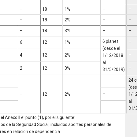
–
18
1%
–
–
–
18
2%
–
–
–
18
3%
–
–
6 planes
6
12
1%
–
(desde el
4
12
2%
–
1/12/2018
al
2
12
3%
–
31/5/2019)
24 c
–
(des
–
–
12
2%
1/1
al
–
31/
el Anexo II el punto (1), por el siguiente:
sos de la Seguridad Social, incluidos aportes personales de
res en relación de dependencia.