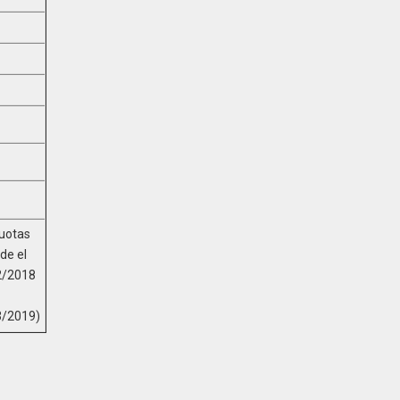
uotas
de el
2/2018
3/2019)