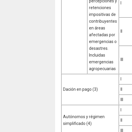
percepciones y
I
retenciones
impositivas de
contribuyentes
en áreas
II
afectadas por
emergencias o
desastres.
Incluidas
III
emergencias
agropecuarias
I
Dación en pago (3)
II
III
I
Autónomos y régimen
II
simplificado (4)
III