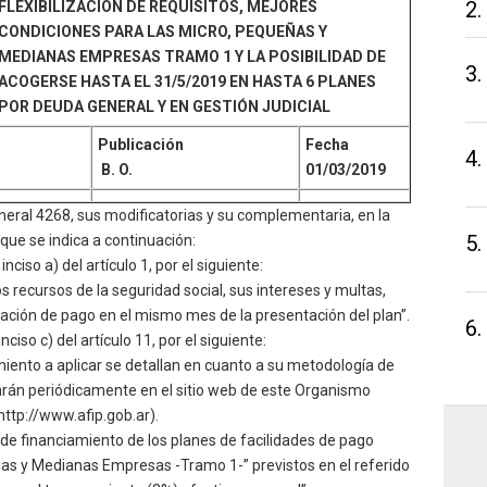
2.
FLEXIBILIZACIÓN DE REQUISITOS, MEJORES
CONDICIONES PARA LAS MICRO, PEQUEÑAS Y
MEDIANAS EMPRESAS TRAMO 1 Y LA POSIBILIDAD DE
3.
ACOGERSE HASTA EL 31/5/2019 EN HASTA 6 PLANES
POR DEUDA GENERAL Y EN GESTIÓN JUDICIAL
Publicación
Fecha
4.
B. O.
01/03/2019
eneral 4268, sus modificatorias y su complementaria, en la
5.
que se indica a continuación:
inciso a) del artículo 1, por el siguiente:
os recursos de la seguridad social, sus intereses y multas,
gación de pago en el mismo mes de la presentación del plan”.
6.
inciso c) del artículo 11, por el siguiente:
miento a aplicar se detallan en cuanto a su metodología de
icarán periódicamente en el sitio web de este Organismo
http://www.afip.gob.ar).
 de financiamiento de los planes de facilidades de pago
ñas y Medianas Empresas -Tramo 1-” previstos en el referido