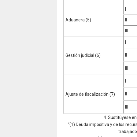
I
Aduanera (5)
II
III
I
II
Gestión judicial (6)
III
I
II
Ajuste de fiscalización (7)
III
4. Sustitúyese en 
“(1) Deuda impositiva y de los recur
trabajado