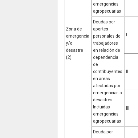
emergencias
agropecuarias
Deudas por
Zona de
aportes
I
emergencia
personales de
y/o
trabajadores
desastre
en relación de
(2)
dependencia
de
contribuyentes
II
en áreas
afectadas por
emergencias o
desastres.
Incluidas
III
emergencias
agropecuarias
Deuda por