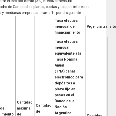
erar el tres por ciento (3%) efectivo mensual”.
cuadro de Cantidad de planes, cuotas y tasa de interés de
s y medianas empresas -tramo 1-, por el siguiente:
Tasa efectiva
mensual de
Vigencia transito
financiamiento
Tasa efectiva
mensual
equivalente a la
Tasa Nominal
Anual
(TNA) canal
electrónico para
depósitos a
plazo fijo en
pesos en el
Banco de la
Cantidad
Cantidad
Nación
 de
máxima
de
Argentina
imiento
de
Cantidad