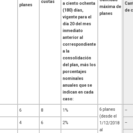
cuotas
a ciento ochenta
Can
planes
máxima de
(180) días,
de 
planes
vigente para el
día 20 del mes
inmediato
anterior al
correspondiente
a la
consolidación
del plan, más los
porcentajes
nominales
anuales que se
indican en cada
caso:
6 planes
6
8
1%
–
(desde el
4
6
2%
–
1/12/2018
al