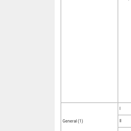
I
II
General (1)