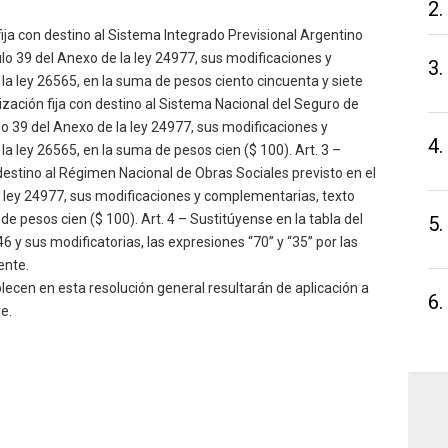
2.
n fija con destino al Sistema Integrado Previsional Argentino
culo 39 del Anexo de la ley 24977, sus modificaciones y
3.
la ley 26565, en la suma de pesos ciento cincuenta y siete
cotización fija con destino al Sistema Nacional del Seguro de
culo 39 del Anexo de la ley 24977, sus modificaciones y
4.
la ley 26565, en la suma de pesos cien ($ 100). Art. 3 –
on destino al Régimen Nacional de Obras Sociales previsto en el
 la ley 24977, sus modificaciones y complementarias, texto
 de pesos cien ($ 100). Art. 4 – Sustitúyense en la tabla del
5.
46 y sus modificatorias, las expresiones “70” y “35” por las
ente.
blecen en esta resolución general resultarán de aplicación a
6.
ve.