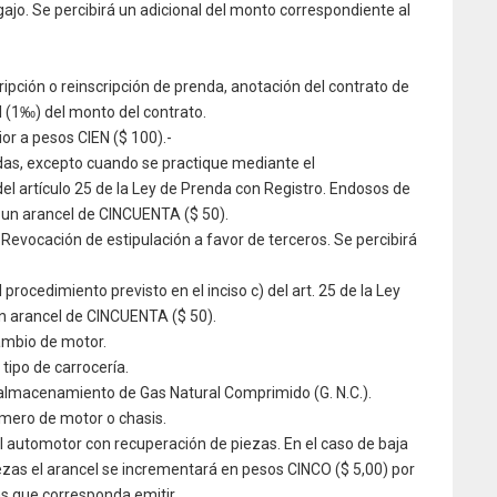
gajo. Se percibirá un adicional del monto correspondiente al
ipción o reinscripción de prenda, anotación del contrato de
il (1‰) del monto del contrato.
or a pesos CIEN ($ 100).-
das, excepto cuando se practique mediante el
del artículo 25 de la Ley de Prenda con Registro. Endosos de
á un arancel de CINCUENTA ($ 50).
 Revocación de estipulación a favor de terceros. Se percibirá
rocedimiento previsto en el inciso c) del art. 25 de la Ley
un arancel de CINCUENTA ($ 50).
Cambio de motor.
 tipo de carrocería.
a almacenamiento de Gas Natural Comprimido (G. N.C.).
mero de motor o chasis.
l automotor con recuperación de piezas. En el caso de baja
zas el arancel se incrementará en pesos CINCO ($ 5,00) por
as que corresponda emitir.