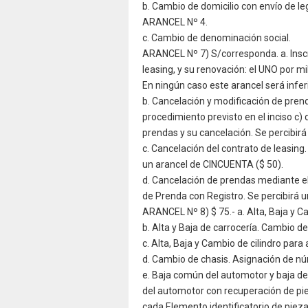
b. Cambio de domicilio con envío de le
ARANCEL Nº 4.
c. Cambio de denominación social.
ARANCEL Nº 7) S/corresponda. a. Inscr
leasing, y su renovación: el UNO por m
En ningún caso este arancel será inferi
b. Cancelación y modificación de pren
procedimiento previsto en el inciso c) 
prendas y su cancelación. Se percibir
c. Cancelación del contrato de leasing.
un arancel de CINCUENTA ($ 50).
d. Cancelación de prendas mediante el p
de Prenda con Registro. Se percibirá 
ARANCEL Nº 8) $ 75.- a. Alta, Baja y 
b. Alta y Baja de carrocería. Cambio de
c. Alta, Baja y Cambio de cilindro par
d. Cambio de chasis. Asignación de nú
e. Baja común del automotor y baja de
del automotor con recuperación de pie
cada Elemento identificatorio de piez