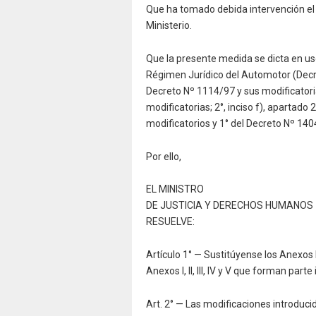
Que ha tomado debida intervención el
Ministerio.
Que la presente medida se dicta en uso 
Régimen Jurídico del Automotor (Decre
Decreto Nº 1114/97 y sus modificatorias
modificatorias; 2°, inciso f), apartado
modificatorios y 1° del Decreto Nº 1404
Por ello,
EL MINISTRO
DE JUSTICIA Y DERECHOS HUMANOS
RESUELVE:
Artículo 1° — Sustitúyense los Anexos I, I
Anexos I, II, III, IV y V que forman part
Art. 2° — Las modificaciones introducid