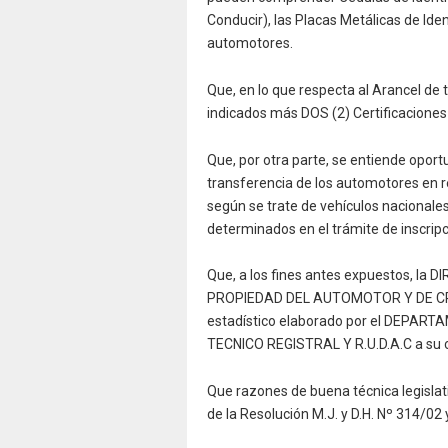
Conducir), las Placas Metálicas de Ident
automotores.
Que, en lo que respecta al Arancel de t
indicados más DOS (2) Certificaciones 
Que, por otra parte, se entiende oport
transferencia de los automotores en r
según se trate de vehículos nacional
determinados en el trámite de inscripc
Que, a los fines antes expuestos, 
PROPIEDAD DEL AUTOMOTOR Y DE CRE
estadístico elaborado por el DEPAR
TECNICO REGISTRAL Y R.U.D.A.C a su 
Que razones de buena técnica legislat
de la Resolución M.J. y D.H. Nº 314/02 