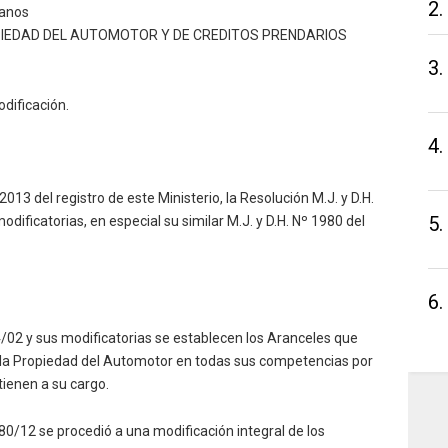
2.
manos
PIEDAD DEL AUTOMOTOR Y DE CREDITOS PRENDARIOS
3.
dificación.
4.
3 del registro de este Ministerio, la Resolución M.J. y D.H.
5.
ificatorias, en especial su similar M.J. y D.H. Nº 1980 del
6.
4/02 y sus modificatorias se establecen los Aranceles que
e la Propiedad del Automotor en todas sus competencias por
 tienen a su cargo.
980/12 se procedió a una modificación integral de los