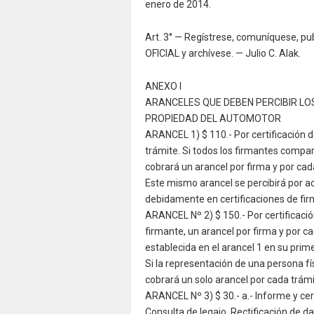
enero de 2014.
Art. 3° — Regístrese, comuníquese, 
OFICIAL y archívese. — Julio C. Alak.
ANEXO I
ARANCELES QUE DEBEN PERCIBIR LO
PROPIEDAD DEL AUTOMOTOR
ARANCEL 1) $ 110.- Por certificación d
trámite. Si todos los firmantes comp
cobrará un arancel por firma y por ca
Este mismo arancel se percibirá por ac
debidamente en certificaciones de fir
ARANCEL Nº 2) $ 150.- Por certificació
firmante, un arancel por firma y por c
establecida en el arancel 1 en su prime
Si la representación de una persona fí
cobrará un solo arancel por cada trámi
ARANCEL Nº 3) $ 30.- a.- Informe y ce
Consulta de legajo. Rectificación de da