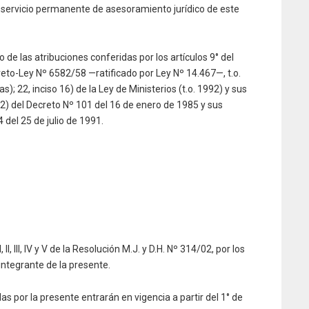
 servicio permanente de asesoramiento jurídico de este
de las atribuciones conferidas por los artículos 9° del
to-Ley Nº 6582/58 —ratificado por Ley Nº 14.467—, t.o.
); 22, inciso 16) de la Ley de Ministerios (t.o. 1992) y sus
 22) del Decreto Nº 101 del 16 de enero de 1985 y sus
 del 25 de julio de 1991.
I, III, IV y V de la Resolución M.J. y D.H. Nº 314/02, por los
e integrante de la presente.
as por la presente entrarán en vigencia a partir del 1° de