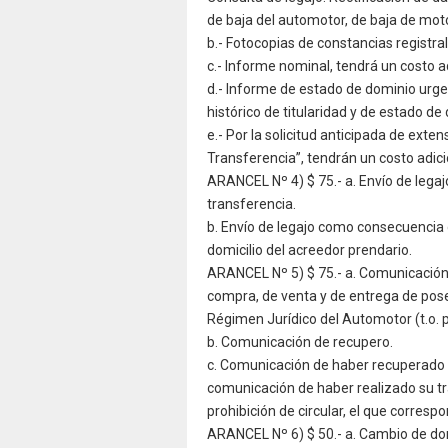
de baja del automotor, de baja de moto
b.- Fotocopias de constancias registral
c.- Informe nominal, tendrá un costo a
d.- Informe de estado de dominio urge
histórico de titularidad y de estado d
e.- Por la solicitud anticipada de exten
Transferencia”, tendrán un costo adic
ARANCEL Nº 4) $ 75.- a. Envío de leg
transferencia.
b. Envío de legajo como consecuencia de 
domicilio del acreedor prendario.
ARANCEL Nº 5) $ 75.- a. Comunicación 
compra, de venta y de entrega de posesi
Régimen Jurídico del Automotor (t.o. 
b. Comunicación de recupero.
c. Comunicación de haber recuperado 
comunicación de haber realizado su tra
prohibición de circular, el que correspo
ARANCEL Nº 6) $ 50.- a. Cambio de domi