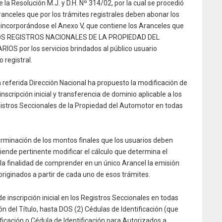
la Resolución M.J. y D.H. Nº 314/02, por la cual se procedió
 Aranceles que por los trámites registrales deben abonar los
, incorporándose el Anexo V, que contiene los Aranceles que
LOS REGISTROS NACIONALES DE LA PROPIEDAD DEL
por los servicios brindados al público usuario
 registral.
a referida Dirección Nacional ha propuesto la modificación de
 inscripción inicial y transferencia de dominio aplicable a los
istros Seccionales de la Propiedad del Automotor en todas
terminación de los montos finales que los usuarios deben
tiende pertinente modificar el cálculo que determina el
 la finalidad de comprender en un único Arancel la emisión
originados a partir de cada uno de esos trámites.
de inscripción inicial en los Registros Seccionales en todas
 del Título, hasta DOS (2) Cédulas de Identificación (que
cación o Cédula de Identificación para Autorizados a