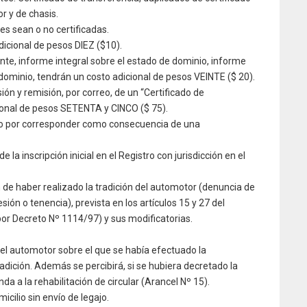
r y de chasis.
es sean o no certificadas.
dicional de pesos DIEZ ($10).
nte, informe integral sobre el estado de dominio, informe
e dominio, tendrán un costo adicional de pesos VEINTE ($ 20).
sión y remisión, por correo, de un “Certificado de
ional de pesos SETENTA y CINCO ($ 75).
ajo por corresponder como consecuencia de una
la inscripción inicial en el Registro con jurisdicción en el
de haber realizado la tradición del automotor (denuncia de
ón o tenencia), prevista en los artículos 15 y 27 del
por Decreto Nº 1114/97) y sus modificatorias.
el automotor sobre el que se había efectuado la
dición. Además se percibirá, si se hubiera decretado la
nda a la rehabilitación de circular (Arancel Nº 15).
cilio sin envío de legajo.