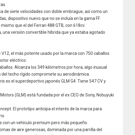
zas.
ca de siete velocidades con doble embrague, así como un
as, dispositivo nuevo que no se incluía en la gama FF.
el mismo que el del Ferrari 488 GTB, con 618cv.
a, una versión convertible híbrida que ya estaba agotado
o V12, el más potente usado por la marca con 750 caballos
motor eléctrico.
llos. Alcanza los 349 kilómetros por hora, algo inusual
ia del techo rígido compromete su aerodinámica.
ris es el superdeportivo japonés GLM G4. Tiene 547 CV y
 Motors (GLM) está fundada por el ex CEO de Sony, Nobuyuki
ept. El prototipo anticipa el interés de la marca para
no.
es con un vehículo premium pero más pequeño.
omas de aire generosas, dominada por una parrilla del