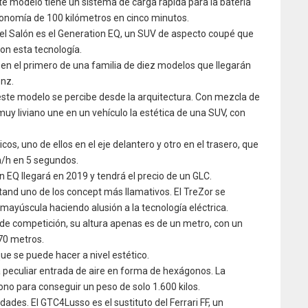
ste modelo tiene un sistema de carga rápida para la batería
tonomía de 100 kilómetros en cinco minutos.
el Salón es el Generation EQ, un SUV de aspecto coupé que
on esta tecnología.
 en el primero de una familia de diez modelos que llegarán
nz.
 este modelo se percibe desde la arquitectura. Con mezcla de
muy liviano une en un vehículo la estética de una SUV, con
os, uno de ellos en el eje delantero y otro en el trasero, que
/h en 5 segundos.
n EQ llegará en 2019 y tendrá el precio de un GLC.
stand uno de los concept más llamativos. El TreZor se
mayúscula haciendo alusión a la tecnología eléctrica.
de competición, su altura apenas es de un metro, con un
,70 metros.
ue se puede hacer a nivel estético.
a peculiar entrada de aire en forma de hexágonos. La
ono para conseguir un peso de solo 1.600 kilos.
ades. El GTC4Lusso es el sustituto del Ferrari FF, un