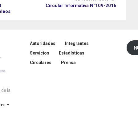
t
Circular Informativa N°109-2016
oleos
Autoridades
Integrantes
N
Servicios
Estadísticas
Circulares
Prensa
de la
res –