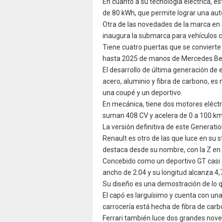
En cuanto a su tecnología eléctrica, e
de 80 kWh, que permite lograr una au
Otra de las novedades de la marca en 
inaugura la submarca para vehículos c
Tiene cuatro puertas que se convierte
hasta 2025 de manos de Mercedes Be
El desarrollo de última generación de
acero, aluminio y fibra de carbono, es 
una coupé y un deportivo.
En mecánica, tiene dos motores eléctric
suman 408 CV y acelera de 0 a 100 km
La versión definitiva de este Generatio
Renault es otro de las que luce en su 
destaca desde su nombre, con la Z en 
Concebido como un deportivo GT casi 
ancho de 2.04 y su longitud alcanza 4
Su diseño es una demostración de lo q
El capó es larguísimo y cuenta con un
carrocería está hecha de fibra de carb
Ferrari también luce dos grandes noved