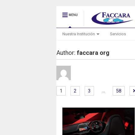
MENU
Nuestra Institución
Servicios
Author:
faccara org
…
1
2
3
58