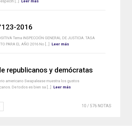
pecífi [...]
Leer más
N°123-2016
MPOSITIVA Tema INSPECCIÓN GENERAL DE JUSTICIA. TASA
O PARA EL AÑO 2016 No [...]
Leer más
de republicanos y demócratas
ario americano Swapalease muestra los gustos
anos. De todos es bien sa [...]
Leer más
10
/ 576 NOTAS