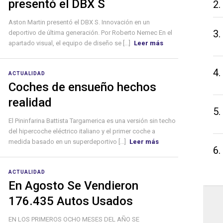
presentó el DBX S
2.
Aston Martin presentó el DBX S. Innovación en un
3.
deportivo de última generación. Por Roberto Nemec En el
apartado visual, el equipo de diseño se [...]
Leer más
4.
ACTUALIDAD
Coches de ensueño hechos
realidad
5.
El Pininfarina Battista Targamerica es una versión sin techo
del hipercoche eléctrico italiano y el primer coche a
medida basado en un superdeportivo [...]
Leer más
6.
ACTUALIDAD
En Agosto Se Vendieron
176.435 Autos Usados
EN LOS PRIMEROS OCHO MESES DEL AÑO SE