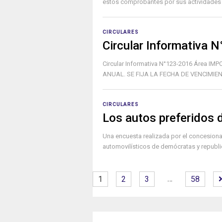
estos comprobantes por sus actividades es
CIRCULARES
Circular Informativa 
Circular Informativa N°123-2016 Área I
ANUAL. SE FIJA LA FECHA DE VENCIMIENT
CIRCULARES
Los autos preferidos 
Una encuesta realizada por el concesion
automovilísticos de demócratas y republic
…
1
2
3
58