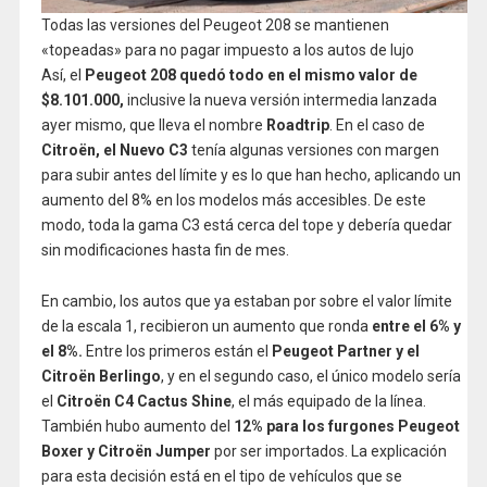
Todas las versiones del Peugeot 208 se mantienen
«topeadas» para no pagar impuesto a los autos de lujo
Así, el
Peugeot 208 quedó todo en el mismo valor de
$8.101.000,
inclusive la nueva versión intermedia lanzada
ayer mismo, que lleva el nombre
Roadtrip
. En el caso de
Citroën, el Nuevo C3
tenía algunas versiones con margen
para subir antes del límite y es lo que han hecho, aplicando un
aumento del 8% en los modelos más accesibles. De este
modo, toda la gama C3 está cerca del tope y debería quedar
sin modificaciones hasta fin de mes.
En cambio, los autos que ya estaban por sobre el valor límite
de la escala 1, recibieron un aumento que ronda
entre el 6% y
el 8%.
Entre los primeros están el
Peugeot Partner y el
Citroën Berlingo
, y en el segundo caso, el único modelo sería
el
Citroën C4 Cactus Shine
, el más equipado de la línea.
También hubo aumento del
12% para los furgones Peugeot
Boxer y Citroën Jumper
por ser importados. La explicación
para esta decisión está en el tipo de vehículos que se