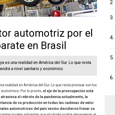
2.
3.
tor automotriz por el
4.
arate en Brasil
5.
ya es una realidad en América del Sur. Lo que resta
endrá a nivel sanitario y económico.
6.
na realidad en América del Sur. Lo que resta precisar son los
y económico. Por lo pronto,
el eje de la preocupación está
 atraviesa el rebrote de la pandemia actualmente, la
ortancia de su producción en todas las cadenas de valor
ales automotrices del país vecino decidieron frenar su
icantes locales advierten que el párate podría desacelerar el