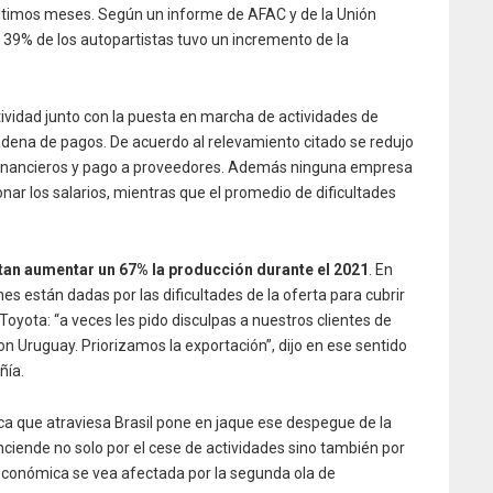
últimos meses. Según un informe de AFAC y de la Unión
el 39% de los autopartistas tuvo un incremento de la
ctividad junto con la puesta en marcha de actividades de
cadena de pagos. De acuerdo al relevamiento citado se redujo
inancieros y pago a proveedores. Además ninguna empresa
nar los salarios, mientras que el promedio de dificultades
tan aumentar un 67% la producción durante el 2021
. En
es están dadas por las dificultades de la oferta para cubrir
Toyota: “a veces les pido disculpas a nuestros clientes de
n Uruguay. Priorizamos la exportación”, dijo en ese sentido
ñía.
ica que atraviesa Brasil pone en jaque ese despegue de la
enciende no solo por el cese de actividades sino también por
 económica se vea afectada por la segunda ola de