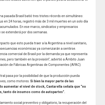
a pasada Brasil batió tres tristes récords en simultáneo:
us en 24 horas, registró más de 3 mil muertes en un solo día
os acumulados. En ese marco, sindicatos y empresarios
ue se extenderá por dos semanas.
pacto que esto pueda traer a la Argentina a nivel sanitario,
consecuencias económicas ya comenzarán a sentirse.
dencia comercial de Brasil por la demanda ya que representa
ones, pero también en la provisión”, advirtió a Ámbito Juan
ociación de Fábricas Argentinas de Componentes (AFAC).
al pasa por la posibilidad de que la producción pueda
aves, como motores.
Si bien la mayor parte de las
o aumentar el nivel de stock, Cantarella señala que “no
es, tanto de insumos como de autopartes”.
slamiento social preventivo y obligatorio, la recuperación del