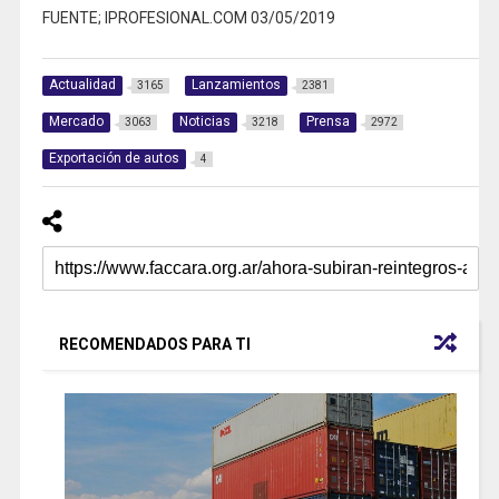
FUENTE; IPROFESIONAL.COM 03/05/2019
Actualidad
Lanzamientos
3165
2381
Mercado
Noticias
Prensa
3063
3218
2972
Exportación de autos
4
RECOMENDADOS PARA TI